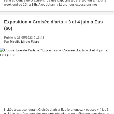
serai au Centre de Gravure 4, rue des Capucins à Céret (66) durant tout le
week-end de 10h à 18h. Avec Johanna Léon, nous exposerons nos
gravures et travaillerons devant vous....
Exposition « Croisée d’arts » 3 et 4 juin à Eus
(66)
Publié le 26/05/2023 à 13:43
Par
Mireille Mireio Fabre
Invitée à exposer durant Croisée d’arts à Eus (prononcez « éousse » !) les 3
et 4 juin, je présenterai des gravures récentes et peut-être quelques dessins