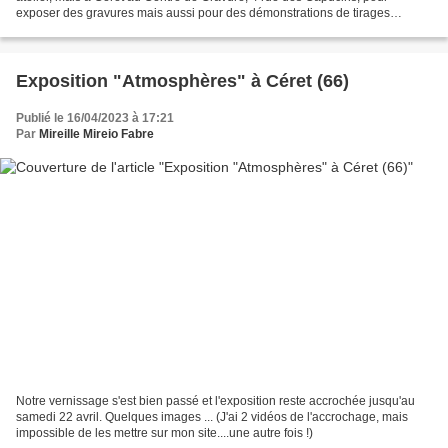
exposer des gravures mais aussi pour des démonstrations de tirages
d’épreuves. A bientôt (de 10h à 18h)
Exposition "Atmosphères" à Céret (66)
Publié le 16/04/2023 à 17:21
Par
Mireille Mireio Fabre
Notre vernissage s'est bien passé et l'exposition reste accrochée jusqu'au
samedi 22 avril. Quelques images ... (J'ai 2 vidéos de l'accrochage, mais
impossible de les mettre sur mon site....une autre fois !)