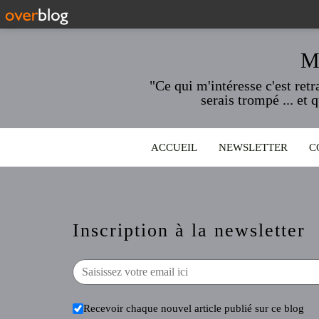
M
"Ce qui m'intéresse c'est ret
serais trompé ... et 
ACCUEIL
NEWSLETTER
C
Inscription à la newsletter
Recevoir chaque nouvel article publié sur ce blog