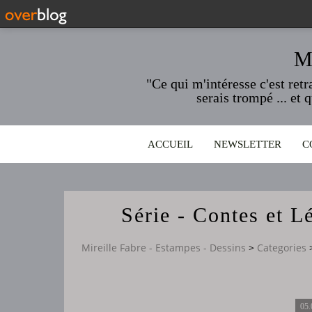
M
"Ce qui m'intéresse c'est ret
serais trompé ... et 
ACCUEIL
NEWSLETTER
C
Série - Contes et 
Mireille Fabre - Estampes - Dessins
>
Categories
05.