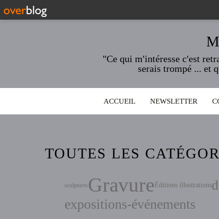
M
"Ce qui m'intéresse c'est ret
serais trompé ... et 
ACCUEIL
NEWSLETTER
C
TOUTES LES CATÉGOR
Gravure
d
Éditions illustrations
sculptures
expositions-événements