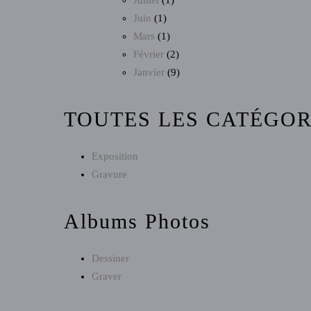
Juillet
(1)
Juin
(1)
Mars
(1)
Février
(2)
Janvier
(9)
TOUTES LES CATÉGOR
Exposition
Gravure
Albums Photos
Dessiner
Graver