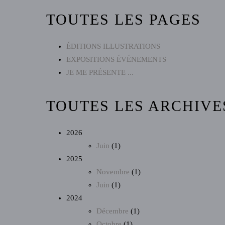
TOUTES LES PAGES
ÉDITIONS ILLUSTRATIONS
EXPOSITIONS ÉVÉNEMENTS
JE ME PRÉSENTE ...
TOUTES LES ARCHIVE
2026
Juin
(1)
2025
Novembre
(1)
Juin
(1)
2024
Décembre
(1)
Octobre
(1)