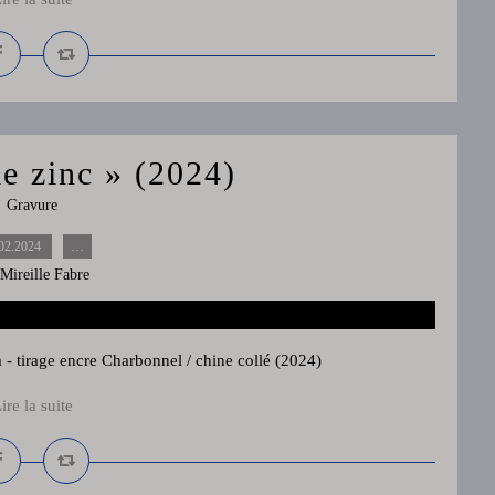
le zinc » (2024)
Gravure
02.2024
…
 Mireille Fabre
- tirage encre Charbonnel / chine collé (2024)
ire la suite