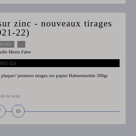
sur zinc - nouveaux tirages
021-22)
03.2022
…
eille Mireio Fabre
 plaque// premiers tirages sur papier Hahnemuehle 300gr
ire la suite