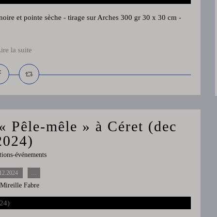
oire et pointe sèche - tirage sur Arches 300 gr 30 x 30 cm -
ire la suite
 « Pêle-mêle » à Céret (dec
2024)
tions-événements
12.2024
…
 Mireille Fabre