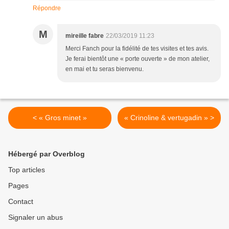
Répondre
M
mireille fabre
22/03/2019 11:23
Merci Fanch pour la fidélité de tes visites et tes avis.
Je ferai bientôt une « porte ouverte » de mon atelier,
en mai et tu seras bienvenu.
< « Gros minet »
« Crinoline & vertugadin » >
Hébergé par Overblog
Top articles
Pages
Contact
Signaler un abus