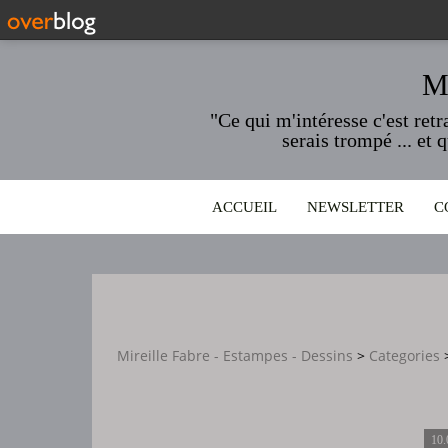
M
"Ce qui m'intéresse c'est ret
serais trompé ... et 
ACCUEIL
NEWSLETTER
C
Mireille Fabre - Estampes - Dessins
>
Categories
10.