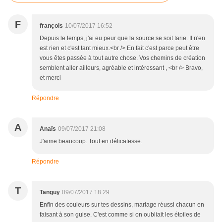
F
françois
10/07/2017 16:52
Depuis le temps, j'ai eu peur que la source se soit tarie. Il n'en
est rien et c'est tant mieux.<br /> En fait c'est parce peut être
vous êtes passée à tout autre chose. Vos chemins de création
semblent aller ailleurs, agréable et intéressant , <br /> Bravo,
et merci
Répondre
A
Anaïs
09/07/2017 21:08
J'aime beaucoup. Tout en délicatesse.
Répondre
T
Tanguy
09/07/2017 18:29
Enfin des couleurs sur tes dessins, mariage réussi chacun en
faisant à son guise. C'est comme si on oubliait les étoiles de