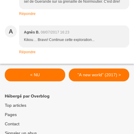
sel de Guerande sur sa grenaille de Noirmoutier. C'est dire!
Répondre
A
Agnès B.
08/07/2017 16:23
Kikou… Bravo! Continue cette exploration...
Répondre
< NU
"A new world" (2017) >
Hébergé par Overblog
Top articles
Pages
Contact
Signaler un abus